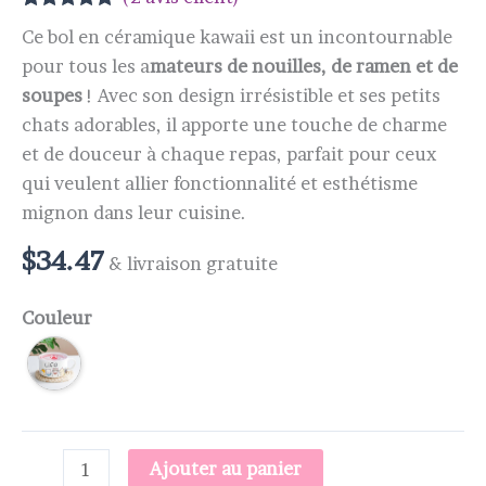
Noté
2
5.00
Ce bol en céramique kawaii est un incontournable
sur 5 basé
sur
pour tous les a
mateurs de nouilles, de ramen et de
notations
client
soupes
! Avec son design irrésistible et ses petits
chats adorables, il apporte une touche de charme
et de douceur à chaque repas, parfait pour ceux
qui veulent allier fonctionnalité et esthétisme
mignon dans leur cuisine.
$
34.47
& livraison gratuite
Couleur
Ajouter au panier