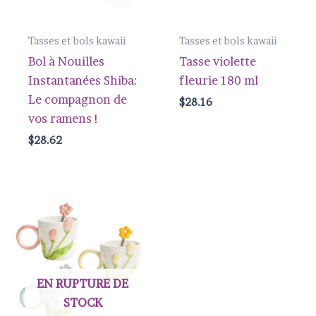
Tasses et bols kawaii
Tasses et bols kawaii
Bol à Nouilles
Tasse violette
Instantanées Shiba:
fleurie 180 ml
Le compagnon de
$
28.16
vos ramens !
$
28.62
EN RUPTURE DE
STOCK