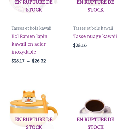
EN RUPTURE DE
EN RUPTURE DE
STOCK
STOCK
Tasses et bols kawaii
Tasses et bols kawaii
Bol Ramen lapin
Tasse nuage kawaii
kawaii en acier
$
28.16
inoxydable
$
25.17
–
$
26.32
EN RUPTURE DE
EN RUPTURE DE
STOCK
STOCK